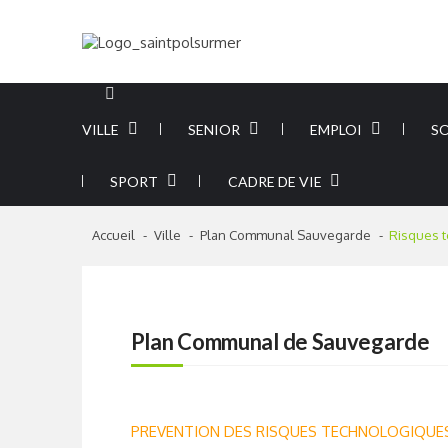
Skip
Skip
to
to
navigation
content
Portail officiel
– Commune de
Saint Pol sur
Mer
VILLE
SENIOR
EMPLOI
S
SPORT
CADRE DE VIE
Accueil
Ville
Plan Communal Sauvegarde
Risques 
Plan Communal de Sauvegarde
PREVENTION DES RISQUES TECHNOLOGIQUE