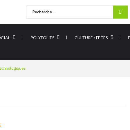
Rechercher
:
OCIAL
POLYFOLIES
CULTURE / FÊTES
technologiques
S