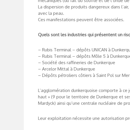
mécaniques (du fait du souffle et de l’onde de
La dispersion de produits dangereux dans l’air, l
avec la peau.
Ces manifestations peuvent être associées.
Quels sont les industries qui présentent un risq
– Rubis Terminal – dépôts UNICAN à Dunkerq
– Rubis Terminal – dépôts Môle 5 à Dunkerqu
– Société des raffineries de Dunkerque
– Arcelor Mittal à Dunkerque
– Dépôts pétroliers côtiers à Saint Pol sur Mer
L’agglomération dunkerquoise comporte à ce jou
haut » (9 pour le territoire de Dunkerque et s
Mardyck) ainsi qu’une centrale nucléaire de pro
Leur exploitation nécessite une autorisation pré