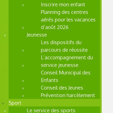
enfants
Inscrire mon enfant
de 2 à
Planning des centres
18 ans
aérés pour les vacances
de
d’août 2026
Saint-
Pol-sur-
Jeunesse
Mer
Les dispositifs du
ayant
parcours de réussite
des
L’accompagnement du
difficult
service jeunesse
és ou
Conseil Municipal des
des
Enfants
fragilité
s. Ces
Conseil des Jeunes
difficult
Prévention harcèlement
és
Sport
peuven
Le service des sports
t être