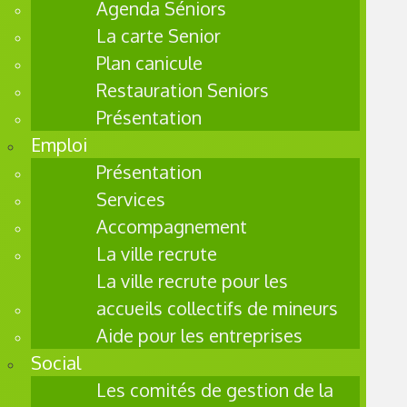
Agenda Séniors
18 ans
La carte Senior
ayant
Plan canicule
une
Restauration Seniors
difficult
Présentation
é
durant
Emploi
leur
Présentation
parcour
Services
s de
Accompagnement
vie, et à
La ville recrute
leurs
La ville recrute pour les
familles
, hors
accueils collectifs de mineurs
temps
Aide pour les entreprises
scolaire
Social
s, avec
Les comités de gestion de la
des