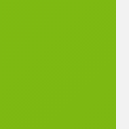
famille
LES
PARTE
NAIRES
La Ville
de
Saint-
Pol-
sur-
Mer
La
Section
Commu
nale
d’Actio