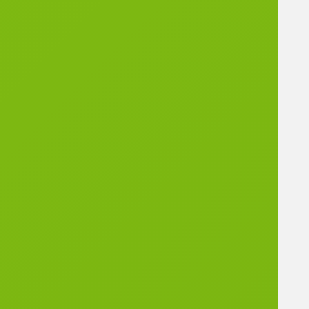
n
Sociale
(SCAS)
L’Éduca
tion
Nationa
le
Le
Centre
Médico
-
Scolaire
Le
Centre
Médico
-
Psychol