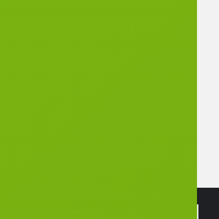
e est à
l’écoute
des
attente
s et des
difficult
és de
l’enfant
/adoles
cent et
de sa
famille.
Adresse
Contact