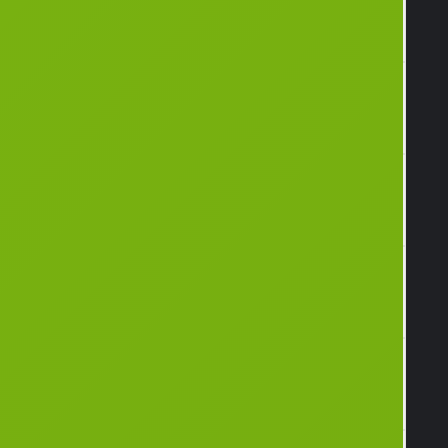
Mairie de Saint
Alerte SMS
Pol sur Mer
Contacter la
Pôle
mairie
Administratif
256, Rue de la
Extranet
République
BP 80 050
59430 Saint
Pol sur Mer
Tél. 03 28 29
66 00