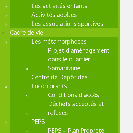
Les activités enfants
scolaire
Activités adultes
s,
psychol
Les associations sportives
ogiques
Cadre de vie
,
Les métamorphoses
sociale
Projet d’aménagement
s,
dans le quartier
culturell
Samaritaine
es,
Centre de Dépôt des
sanitair
es
Encombrants
Conditions d’accès
Un
Déchets acceptés et
parcours
refusés
en
PEPS
plusieur
s
PEPS – Plan Propreté