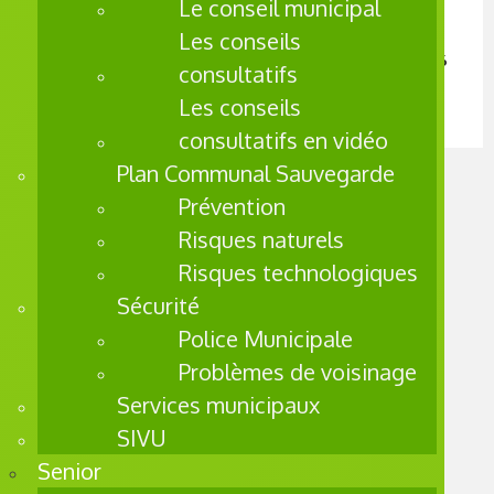
PRÉPAR
Le conseil municipal
A La Une
É
Les conseils
Les activités de la
Le
semaine du 20 au 26
consultatifs
juillet
Progra
Les conseils
mme
consultatifs en vidéo
de
Plan Communal Sauvegarde
Réussit
Prévention
e
Educati
Risques naturels
ve
Risques technologiques
(PRE)
Sécurité
permet
Police Municipale
d’appor
Problèmes de voisinage
ter un
Services municipaux
soutien
aux
SIVU
enfants
Senior
de 2 à