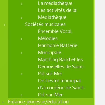
La médiathèque
et
l’absent
Les activités de la
éisme
Médiathèque
et le
Sociétés musicales
décroch
Ensemble Vocal
age
Mélodies
scolaire
Harmonie Batterie
.
L’object
Municipale
if est
Marching Band et les
de
Demoiselles de Saint-
permett
Pol sur-Mer
re à
Orchestre municipal
chacun
d’accordéon de Saint-
de
Pol-sur-Mer
s’épano
uir et
Enfance-jeunesse/éducation