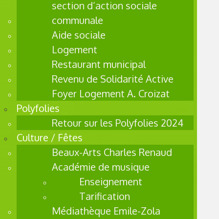
section d’action sociale
profess
communale
ionnels.
Aide sociale
Le
Progra
Logement
mme
Restaurant municipal
de
Revenu de Solidarité Active
Réussit
Foyer Logement A. Croizat
e
Polyfolies
Educati
Retour sur les Polyfolies 2024
ve
travaille
Culture / Fêtes
sur
Beaux-Arts Charles Renaud
trois
Académie de musique
axes la
Enseignement
parental
Tarification
ité, la
Médiathèque Emile-Zola
santé