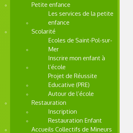
de
Petite enfance
réussir.
Les services de la petite
enfance
À qui
Scolarité
s’adres
Ecoles de Saint-Pol-sur-
se le
Mer
Projet
de
Inscrire mon enfant à
Réussit
l’école
e
Projet de Réussite
Educati
Educative (PRE)
ve ?
Autour de l’école
Ce
Restauration
disposit
Inscription
if
d’adres
Restauration Enfant
se aux
Accueils Collectifs de Mineurs