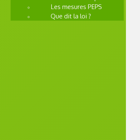
étapes :
Les mesures PEPS
Que dit la loi ?
– L’
identific
ation
d’une
difficult
é, d’un
besoin,
ou une
demand
e de
l’enfant
et de sa
famille
– Un
entretie