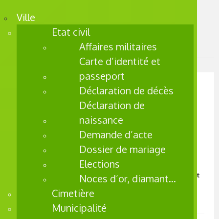
Skip
Skip
to
to
Accueil
Ville
Enfance / Petite enfance
navigation
content
Projet de Réussite Educative (PRE)
Etat civil
Affaires militaires
Les infos dans la ville
Carte d’identité et
Proje
t de
passeport
Réus
A La Une
Déclaration de décès
Les activités de la
site
Déclaration de
semaine du 3 au 9
Educ
août
naissance
ative
Demande d’acte
Dossier de mariage
A La Une
Elections
Les activités de la
UN
semaine du 27 juillet
Noces d’or, diamant…
PROJET
au 2 août
Cimetière
INTÉGR
Municipalité
É ET