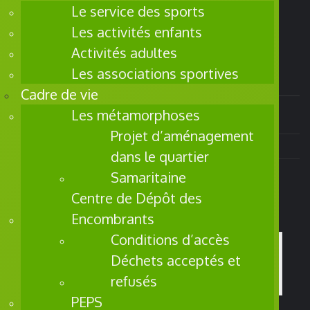
256, Rue de la République
Le service des sports
BP 80 050
Les activités enfants
59430 Saint Pol sur Mer
Tél. 03 28 29 66 00
Activités adultes
Les associations sportives
Contact
Cadre de vie
Les métamorphoses
Alerte SMS
Projet d’aménagement
Contacter la mairie
dans le quartier
Extranet
Samaritaine
Centre de Dépôt des
Encombrants
Conditions d’accès
Déchets acceptés et
refusés
PEPS