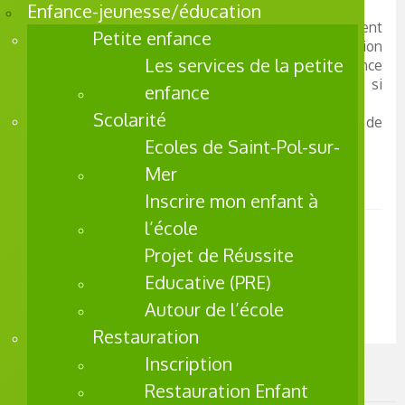
trottoir.
Enfance-jeunesse/éducation
Vous pouvez être poursuivi par la victime si un accident
Petite enfance
survient à cause d’un manquement à l’obligation
Les services de la petite
d’entretien de votre trottoir. C’est votre assurance
multirisque habitation qui indemnisera la victime si
enfance
votre responsabilité est reconnue.
Scolarité
Prévenez au plus vite votre assureur lorsque ce type de
situation se présente.
Ecoles de Saint-Pol-sur-
Mer
Numéros utiles
Inscrire mon enfant à
l’école
Mairie :
03 28 29 66 00
Projet de Réussite
Police Municipale :
03 28 26 27 17
Police secours :
17
Educative (PRE)
Pompiers :
18 – 112 (portable)
Autour de l’école
Restauration
Inscription
Les infos dans la ville
Restauration Enfant