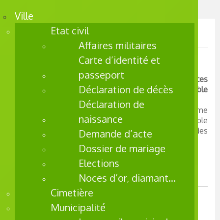
Skip
Skip
Accueil
Soyons respectueux entre voisins
to
to
Ville
navigation
content
Etat civil
Soyons respectueux entre voisins
Affaires militaires
Carte d’identité et
passeport
Informations pratiques en matière de nuisances
Déclaration de décès
sonores et d’environnement pour bien vivre ensemble
et tolérance.
Déclaration de
Quelque soit la situation… nuisances sonores, problème
naissance
lié à l’environnement, préférez une approche amiable
avec votre interlocuteur. Si elle ne s’améliore pas… des
Demande d’acte
règlementations existent.
Dossier de mariage
Elections
Noces d’or, diamant…
Cimetière
LES NUISANCES SONORES
Municipalité