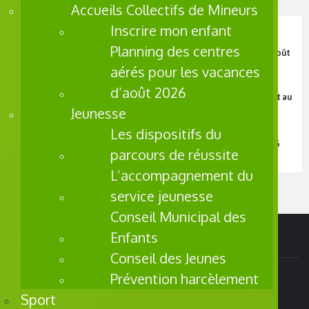
Accueils Collectifs de Mineurs
Inscrire mon enfant
A La Une
Planning des centres
Les activités de la semaine du 3 au 9 août
aérés pour les vacances
A La Une
d’août 2026
Les activités de la semaine du 27 juillet au
Jeunesse
2 août
A La Une
Les dispositifs du
Les activités de la semaine du 20 au 26
parcours de réussite
juillet
L’accompagnement du
service jeunesse
Conseil Municipal des
Enfants
Adresse
Conseil des Jeunes
Prévention harcèlement
Mairie de Saint Pol sur Mer
Sport
Pôle Administratif