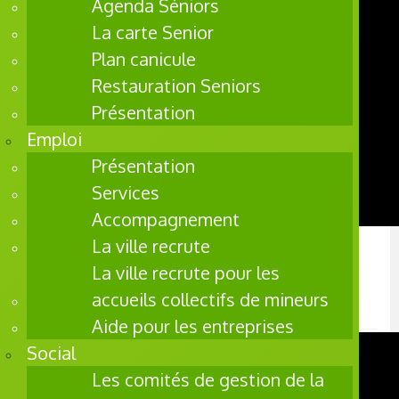
Agenda Séniors
La carte Senior
Plan canicule
Restauration Seniors
Présentation
Emploi
Présentation
Services
Accompagnement
La ville recrute
Polyfolies, concert de prestige avec
La ville recrute pour les
l'orchestre d'harmonie de la Garde
accueils collectifs de mineurs
républicaine
Aide pour les entreprises
Social
Les comités de gestion de la