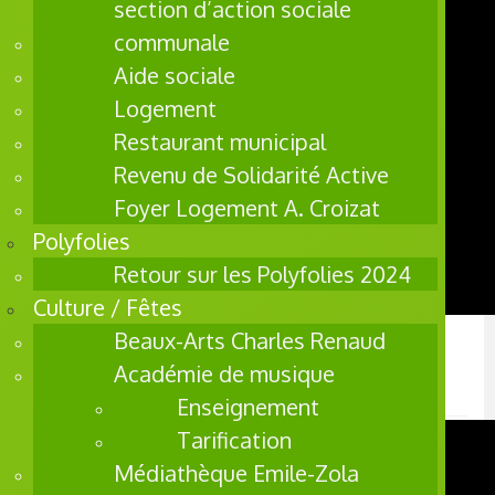
section d’action sociale
communale
Aide sociale
Logement
Restaurant municipal
Revenu de Solidarité Active
Foyer Logement A. Croizat
Polyfolies
Retour sur les Polyfolies 2024
Culture / Fêtes
Beaux-Arts Charles Renaud
Polyfolies, un festival qui rayonne sur
Académie de musique
toutes les villes de l'agglomération
Enseignement
Tarification
Médiathèque Emile-Zola