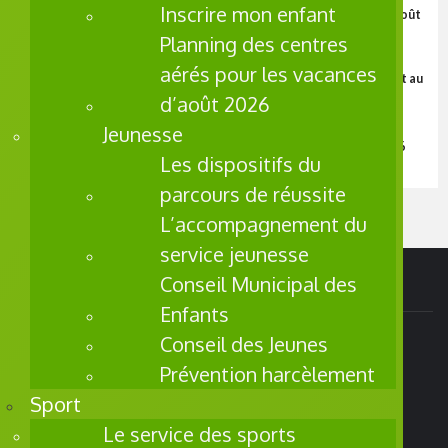
Inscrire mon enfant
Les activités de la semaine du 3 au 9 août
Planning des centres
A La Une
aérés pour les vacances
Les activités de la semaine du 27 juillet au
2 août
d’août 2026
A La Une
Jeunesse
Les activités de la semaine du 20 au 26
Les dispositifs du
juillet
parcours de réussite
L’accompagnement du
service jeunesse
Conseil Municipal des
Adresse
Enfants
Conseil des Jeunes
Mairie de Saint Pol sur Mer
Prévention harcèlement
Pôle Administratif
256, Rue de la République
Sport
BP 80 050
Le service des sports
59430 Saint Pol sur Mer