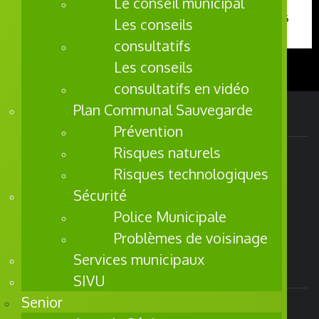
Le conseil municipal
A La Une
Flipbook Plugin Help
Les activités de la semaine du 20 au 26
Les conseils
documentation.
juillet
consultatifs
Les conseils
consultatifs en vidéo
Plan Communal Sauvegarde
Adresse
Prévention
Risques naturels
Mairie de Saint Pol sur Mer
Risques technologiques
Pôle Administratif
Sécurité
256, Rue de la République
BP 80 050
Police Municipale
59430 Saint Pol sur Mer
Problèmes de voisinage
Tél. 03 28 29 66 00
Services municipaux
Contact
SIVU
Senior
Alerte SMS