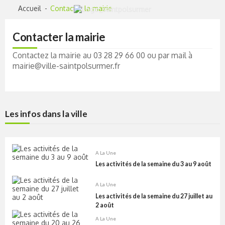
Skip
Skip
Accueil
Contacter la mairie
to
to
navigation
content
Contacter la mairie
Contactez la mairie au 03 28 29 66 00 ou par mail à
mairie@ville-saintpolsurmer.fr
Les infos dans la ville
A La Une
Les activités de la semaine du 3 au 9 août
A La Une
Les activités de la semaine du 27 juillet au
2 août
A La Une