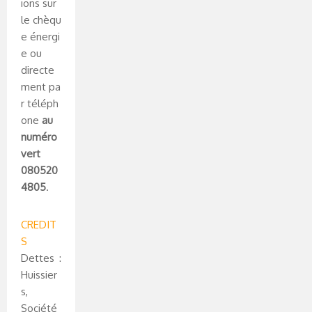
ions sur
le chèqu
e énergi
e ou
directe
ment pa
r téléph
one
au
numéro
vert
080520
4805
.
CREDIT
S
Dettes :
Huissier
s,
Société