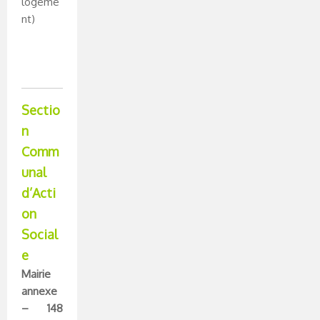
logeme
nt)
Sectio
n
Comm
unal
d’Acti
on
Social
e
Mairie
annexe
– 148