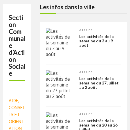
Les infos dans la ville
Secti
on
Com
A La Une
Les activités de la
munal
semaine du 3 au 9
e
août
d’Acti
on
Social
e
A La Une
Les activités de la
semaine du 27 juillet
au 2 août
AIDE,
CONSEI
LS ET
A La Une
Les activités de la
ORIENT
semaine du 20 au 26
ATION
juillet