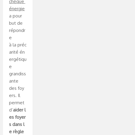
chèque
énergie
a pour
but de
répondr
e
à la préc
arité én
ergétiqu
e
grandiss
ante
des foy
ers. Il
permet
d’
aider l
es foyer
s dans l
e règle