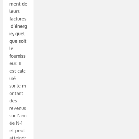
ment de
leurs
factures
d’énerg
ie, quel
que soit
le
fourniss
eur
. Il
est calc
ulé
sur le m
ontant
des
revenus
sur l’ann
ée N-1
et peut
atteindr