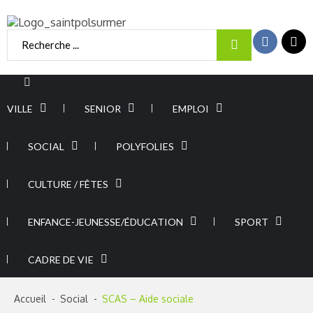
Skip
Skip
to
to
Portail officiel –
navigation
content
Rechercher
:
Commune de
Saint Pol sur
Mer
VILLE
SENIOR
EMPLOI
SOCIAL
POLYFOLIES
CULTURE / FÊTES
ENFANCE-JEUNESSE/ÉDUCATION
SPORT
CADRE DE VIE
Accueil
Social
SCAS – Aide sociale