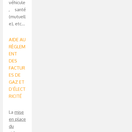
véhicule
, santé
(mutuell
e), etc…
AIDE AU
RÈGLEM
ENT
DES
FACTUR
ES DE
GAZ ET
D’ÉLECT
RICITÉ
La
mise
en place
du