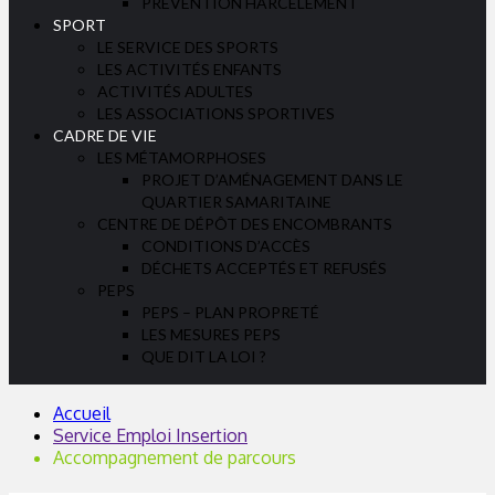
PRÉVENTION HARCÈLEMENT
SPORT
LE SERVICE DES SPORTS
LES ACTIVITÉS ENFANTS
ACTIVITÉS ADULTES
LES ASSOCIATIONS SPORTIVES
CADRE DE VIE
LES MÉTAMORPHOSES
PROJET D’AMÉNAGEMENT DANS LE
QUARTIER SAMARITAINE
CENTRE DE DÉPÔT DES ENCOMBRANTS
CONDITIONS D’ACCÈS
DÉCHETS ACCEPTÉS ET REFUSÉS
PEPS
PEPS – PLAN PROPRETÉ
LES MESURES PEPS
QUE DIT LA LOI ?
Accueil
Service Emploi Insertion
Accompagnement de parcours