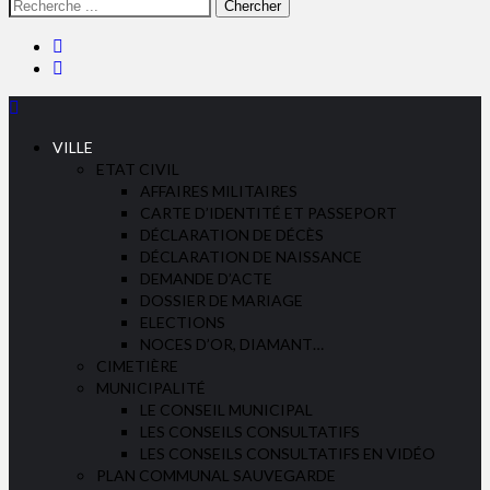
Rechercher
Portail officiel – Commune de Saint Pol sur Mer
:
VILLE
ETAT CIVIL
AFFAIRES MILITAIRES
CARTE D’IDENTITÉ ET PASSEPORT
DÉCLARATION DE DÉCÈS
DÉCLARATION DE NAISSANCE
DEMANDE D’ACTE
DOSSIER DE MARIAGE
ELECTIONS
NOCES D’OR, DIAMANT…
CIMETIÈRE
MUNICIPALITÉ
LE CONSEIL MUNICIPAL
LES CONSEILS CONSULTATIFS
LES CONSEILS CONSULTATIFS EN VIDÉO
PLAN COMMUNAL SAUVEGARDE