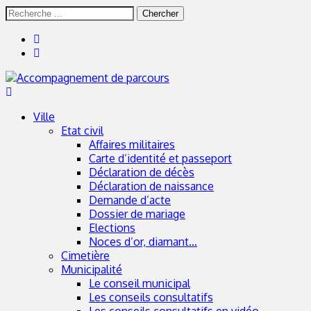
Skip
Skip
Rechercher
to
to
:
navigation
content
Portail officiel – Commune de Saint Pol sur Mer
Ville
Etat civil
Affaires militaires
Carte d’identité et passeport
Déclaration de décès
Déclaration de naissance
Demande d’acte
Dossier de mariage
Elections
Noces d’or, diamant…
Cimetière
Municipalité
Le conseil municipal
Les conseils consultatifs