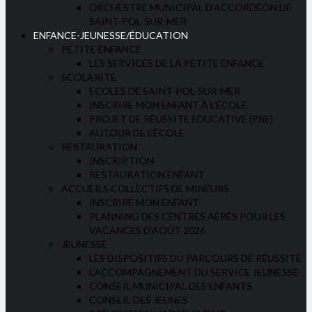
ORCHESTRE MUNICIPAL D’ACCORDÉON DE
SAINT-POL-SUR-MER
ENFANCE-JEUNESSE/ÉDUCATION
PETITE ENFANCE
LES SERVICES DE LA PETITE ENFANCE
SCOLARITÉ
ECOLES DE SAINT-POL-SUR-MER
INSCRIRE MON ENFANT À L’ÉCOLE
PROJET DE RÉUSSITE EDUCATIVE (PRE)
AUTOUR DE L’ÉCOLE
RESTAURATION
INSCRIPTION
RESTAURATION ENFANT
ACCUEILS COLLECTIFS DE MINEURS
INSCRIRE MON ENFANT
PLANNING DES CENTRES AÉRÉS POUR LES
VACANCES D’AOÛT 2026
JEUNESSE
LES DISPOSITIFS DU PARCOURS DE RÉUSSITE
L’ACCOMPAGNEMENT DU SERVICE JEUNESSE
CONSEIL MUNICIPAL DES ENFANTS
CONSEIL DES JEUNES