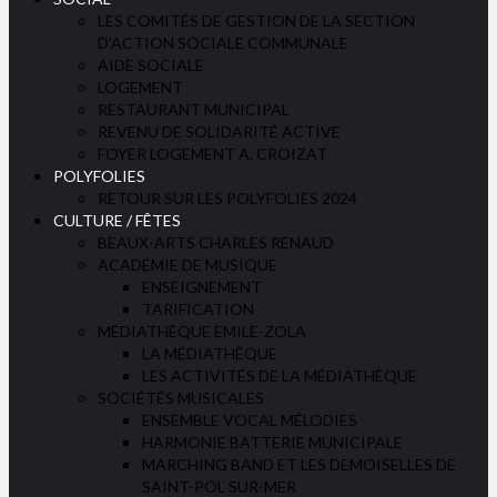
LES COMITÉS DE GESTION DE LA SECTION
D’ACTION SOCIALE COMMUNALE
AIDE SOCIALE
LOGEMENT
RESTAURANT MUNICIPAL
REVENU DE SOLIDARITÉ ACTIVE
FOYER LOGEMENT A. CROIZAT
POLYFOLIES
RETOUR SUR LES POLYFOLIES 2024
CULTURE / FÊTES
BEAUX-ARTS CHARLES RENAUD
ACADÉMIE DE MUSIQUE
ENSEIGNEMENT
TARIFICATION
MÉDIATHÈQUE EMILE-ZOLA
LA MÉDIATHÈQUE
LES ACTIVITÉS DE LA MÉDIATHÈQUE
SOCIÉTÉS MUSICALES
ENSEMBLE VOCAL MÉLODIES
HARMONIE BATTERIE MUNICIPALE
MARCHING BAND ET LES DEMOISELLES DE
SAINT-POL SUR-MER