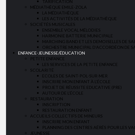
TARIFICATION
MÉDIATHÈQUE EMILE-ZOLA
LA MÉDIATHÈQUE
LES ACTIVITÉS DE LA MÉDIATHÈQUE
SOCIÉTÉS MUSICALES
ENSEMBLE VOCAL MÉLODIES
HARMONIE BATTERIE MUNICIPALE
MARCHING BAND ET LES DEMOISELLES DE SA
ORCHESTRE MUNICIPAL D’ACCORDÉON DE S
ENFANCE-JEUNESSE/ÉDUCATION
PETITE ENFANCE
LES SERVICES DE LA PETITE ENFANCE
SCOLARITÉ
ECOLES DE SAINT-POL-SUR-MER
INSCRIRE MON ENFANT À L’ÉCOLE
PROJET DE RÉUSSITE EDUCATIVE (PRE)
AUTOUR DE L’ÉCOLE
RESTAURATION
INSCRIPTION
RESTAURATION ENFANT
ACCUEILS COLLECTIFS DE MINEURS
INSCRIRE MON ENFANT
PLANNING DES CENTRES AÉRÉS POUR LES VA
JEUNESSE