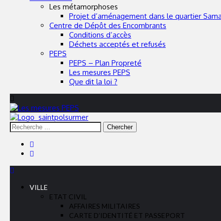
Les métamorphoses
Projet d’aménagement dans le quartier Sama
Centre de Dépôt des Encombrants
Conditions d’accès
Déchets acceptés et refusés
PEPS
PEPS – Plan Propreté
Les mesures PEPS
Que dit la loi ?
Rechercher
Portail officiel – Commune de Saint Pol sur Mer
:
VILLE
ETAT CIVIL
AFFAIRES MILITAIRES
CARTE D’IDENTITÉ ET PASSEPORT