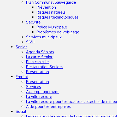
Plan Communal Sauvegarde
Prévention
Risques naturels
Risques technologiques
Sécurité
Police Municipale
Problèmes de voisinage
Services municipaux
SIVU
Senior
Agenda Séniors
La carte Senior
Plan canicule
Restauration Seniors
Présentation
Emploi
Présentation
Services
Accompagnement
La ville recrute
La ville recrute pour les accueils collectifs de mineu
Aide pour les entreprises
Social
Les comités de gestion de la section d’action soc