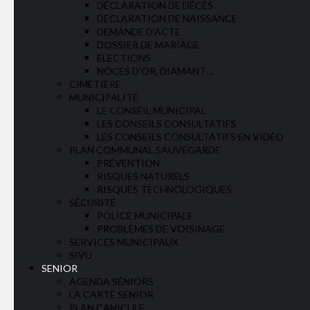
DÉCLARATION DE DÉCÈS
DÉCLARATION DE NAISSANCE
DEMANDE D’ACTE
DOSSIER DE MARIAGE
ELECTIONS
NOCES D’OR, DIAMANT…
CIMETIÈRE
MUNICIPALITÉ
LE CONSEIL MUNICIPAL
LES CONSEILS CONSULTATIFS
LES CONSEILS CONSULTATIFS EN VIDÉO
PLAN COMMUNAL SAUVEGARDE
PRÉVENTION
RISQUES NATURELS
RISQUES TECHNOLOGIQUES
SÉCURITÉ
POLICE MUNICIPALE
PROBLÈMES DE VOISINAGE
SERVICES MUNICIPAUX
SIVU
SENIOR
AGENDA SÉNIORS
LA CARTE SENIOR
PLAN CANICULE