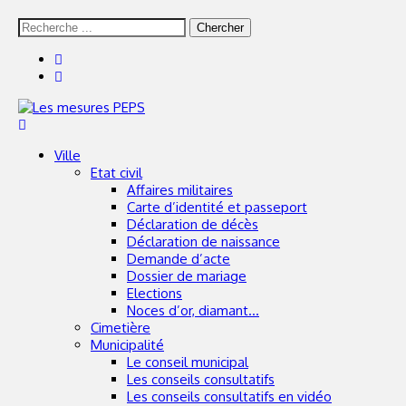
Skip
Skip
Rechercher
to
to
:
navigation
content
Portail officiel – Commune de Saint Pol sur Mer
Ville
Etat civil
Affaires militaires
Carte d’identité et passeport
Déclaration de décès
Déclaration de naissance
Demande d’acte
Dossier de mariage
Elections
Noces d’or, diamant…
Cimetière
Municipalité
Le conseil municipal
Les conseils consultatifs
Les conseils consultatifs en vidéo