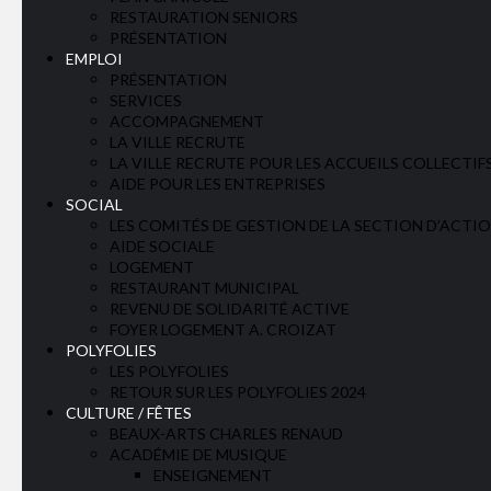
RESTAURATION SENIORS
PRÉSENTATION
EMPLOI
PRÉSENTATION
SERVICES
ACCOMPAGNEMENT
LA VILLE RECRUTE
LA VILLE RECRUTE POUR LES ACCUEILS COLLECTIF
AIDE POUR LES ENTREPRISES
SOCIAL
LES COMITÉS DE GESTION DE LA SECTION D’ACT
AIDE SOCIALE
LOGEMENT
RESTAURANT MUNICIPAL
REVENU DE SOLIDARITÉ ACTIVE
FOYER LOGEMENT A. CROIZAT
POLYFOLIES
LES POLYFOLIES
RETOUR SUR LES POLYFOLIES 2024
CULTURE / FÊTES
BEAUX-ARTS CHARLES RENAUD
ACADÉMIE DE MUSIQUE
ENSEIGNEMENT