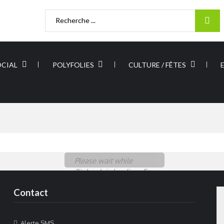
Rechercher
:
OCIAL
POLYFOLIES
CULTURE / FÊTES
Please wait while
flipbook is loading. For
more related info,
Contact
FAQs and issues please
refer to
DearFlip
WordPress Flipbook
Alerte SMS