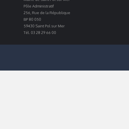
Pôle Administratif
256, Rue de la République
BP 80 050
59430 Saint Pol sur Mer
Tél. 03 28 29 66 00