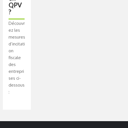
QPV
?
Découvr
ez les
mesures
d’incitati
on
fiscale
des
entrepri
ses ci-
dessous
: