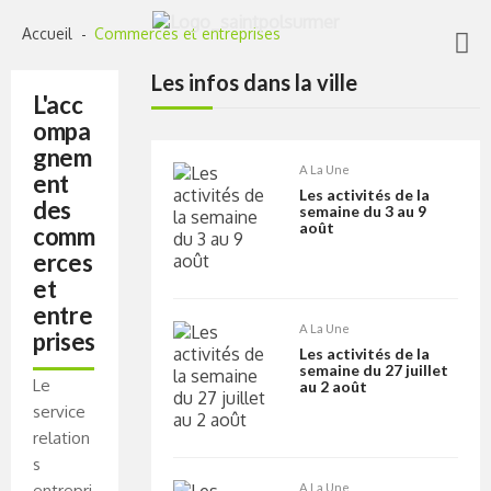
Skip
Skip
to
to
Accueil
Commerces et entreprises
navigation
content
Les infos dans la ville
L'acc
ompa
gnem
A La Une
ent
Les activités de la
des
semaine du 3 au 9
août
comm
erces
et
entre
A La Une
prises
Les activités de la
semaine du 27 juillet
Le
au 2 août
service
relation
s
A La Une
entrepri