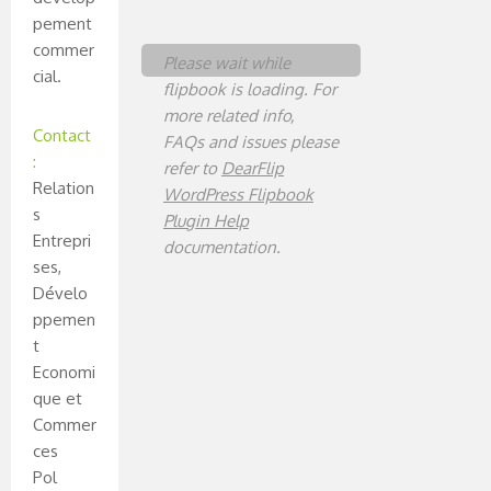
pement
commer
Please wait while
cial.
flipbook is loading. For
more related info,
Contact
FAQs and issues please
:
refer to
DearFlip
Relation
WordPress Flipbook
s
Plugin Help
Entrepri
documentation.
ses,
Dévelo
ppemen
t
Economi
que et
Commer
ces
Pol