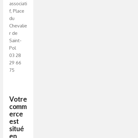
associati
f, Place
du
Chevalie
r de
Saint-
Pol
03 28
29 66
75
Votre
comm
erce
est
situé
en