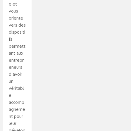
e et
vous
oriente
vers des
dispositi
fs
permett
ant aux
entrepr
eneurs
d’avoir
un
véritabl
e
accomp
agneme
nt pour
leur
dévelop